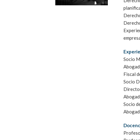
Derecho
planific
Derecho
Derecho
Experien
empresa
Experie
Socio 
Abogado
Fiscal d
Socio D
Director
Abogado
Socio d
Abogado
Docenci
Profeso