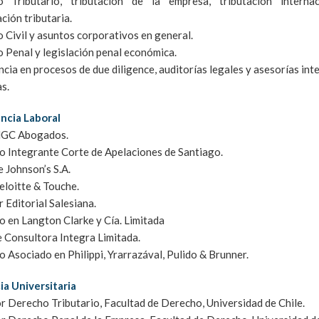
 Tributario, tributación de la empresa, tributación interna
ación tributaria.
 Civil y asuntos corporativos en general.
 Penal y legislación penal económica.
cia en procesos de due diligence, auditorías legales y asesorías int
s.
ncia Laboral
MGC Abogados.
 Integrante Corte de Apelaciones de Santiago.
e Johnson’s S.A.
eloitte & Touche.
 Editorial Salesiana.
 en Langton Clarke y Cía. Limitada
e Consultora Integra Limitada.
 Asociado en Philippi, Yrarrazával, Pulido & Brunner.
a Universitaria
r Derecho Tributario, Facultad de Derecho, Universidad de Chile.