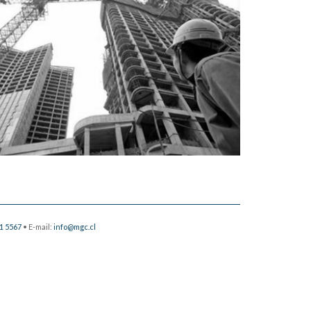
1 5567
• E-mail:
info@mgc.cl