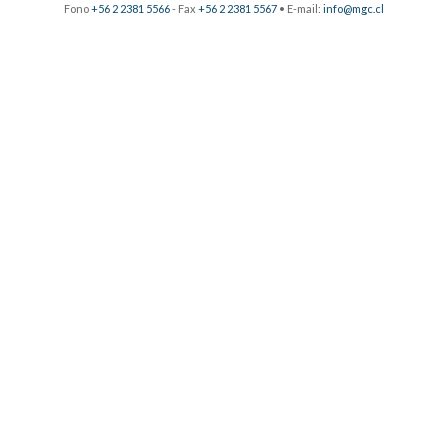
Fono
+56 2 2381 5566
- Fax
+56 2 2381 5567
• E-mail:
info@mgc.cl